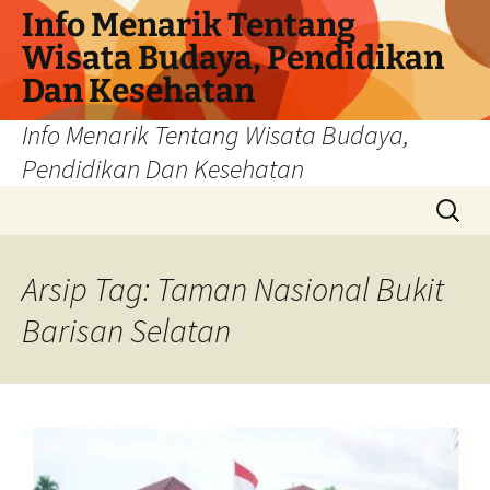
Info Menarik Tentang
Wisata Budaya, Pendidikan
Dan Kesehatan
Info Menarik Tentang Wisata Budaya,
Pendidikan Dan Kesehatan
Langsung
Cari
ke
untuk:
isi
Arsip Tag: Taman Nasional Bukit
Barisan Selatan