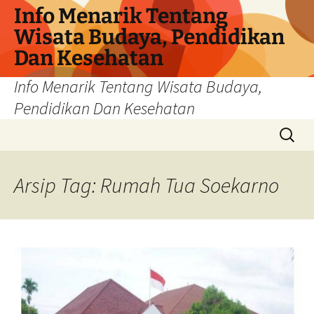
Info Menarik Tentang
Wisata Budaya, Pendidikan
Dan Kesehatan
Info Menarik Tentang Wisata Budaya,
Pendidikan Dan Kesehatan
Langsung
Cari
ke
untuk:
isi
Arsip Tag: Rumah Tua Soekarno