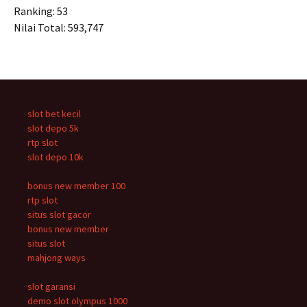
Ranking: 53
Nilai Total: 593,747
slot bet kecil
slot depo 5k
rtp slot
slot depo 10k
bonus new member 100
rtp slot
situs slot gacor
bonus new member
situs slot
mahjong ways
slot garansi
demo slot olympus 1000