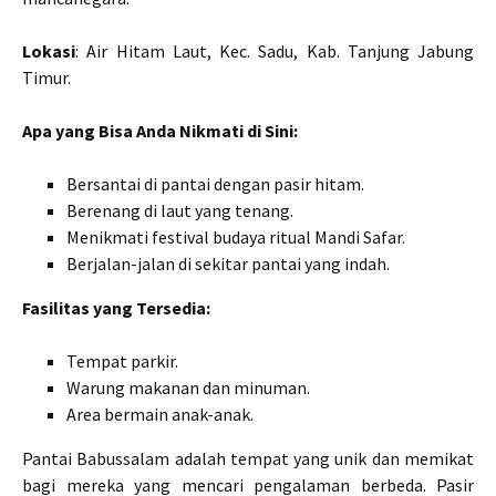
Lokasi
: Air Hitam Laut, Kec. Sadu, Kab. Tanjung Jabung
Timur.
Apa yang Bisa Anda Nikmati di Sini:
Bersantai di pantai dengan pasir hitam.
Berenang di laut yang tenang.
Menikmati festival budaya ritual Mandi Safar.
Berjalan-jalan di sekitar pantai yang indah.
Fasilitas yang Tersedia:
Tempat parkir.
Warung makanan dan minuman.
Area bermain anak-anak.
Pantai Babussalam adalah tempat yang unik dan memikat
bagi mereka yang mencari pengalaman berbeda. Pasir