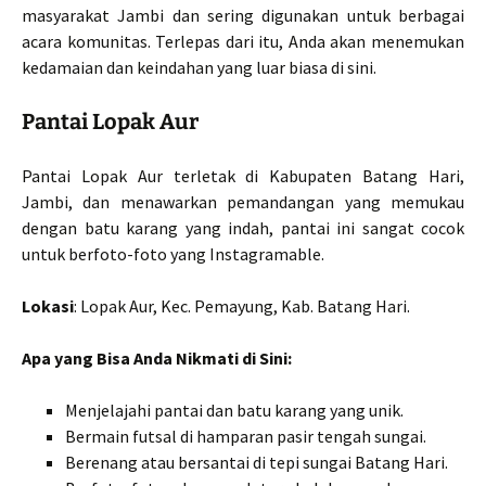
masyarakat Jambi dan sering digunakan untuk berbagai
acara komunitas. Terlepas dari itu, Anda akan menemukan
kedamaian dan keindahan yang luar biasa di sini.
Pantai Lopak Aur
Pantai Lopak Aur terletak di Kabupaten Batang Hari,
Jambi, dan menawarkan pemandangan yang memukau
dengan batu karang yang indah, pantai ini sangat cocok
untuk berfoto-foto yang Instagramable.
Lokasi
: Lopak Aur, Kec. Pemayung, Kab. Batang Hari.
Apa yang Bisa Anda Nikmati di Sini:
Menjelajahi pantai dan batu karang yang unik.
Bermain futsal di hamparan pasir tengah sungai.
Berenang atau bersantai di tepi sungai Batang Hari.