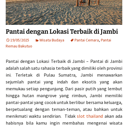
Pantai dengan Lokasi Terbaik di Jambi
19/05/2025
Wisata Budaya
Pantai Cemara
,
Pantai
Remau Bakutuo
Pantai dengan Lokasi Terbaik di Jambi – Pantai di Jambi
adalah salah satu rahasia terbaik yang dimiliki oleh provinsi
ini. Terletak di Pulau Sumatra, Jambi menawarkan
sejumlah pantai yang indah dan eksotis yang akan
memukau setiap pengunjung. Dari pasir putih yang lembut
hingga hutan mangrove yang rimbun, Jambi memiliki
pantai-pantai yang cocok untuk berlibur bersama keluarga,
berpetualang dengan teman-teman, atau bahkan untuk
menikmati waktu sendirian. Tidak
slot thailand
akan ada
habisnya bila kamu ingin membahas mengenai wisata