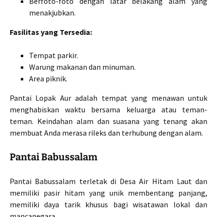
Berfoto-foto dengan latar belakang alam yang
menakjubkan.
Fasilitas yang Tersedia:
Tempat parkir.
Warung makanan dan minuman.
Area piknik.
Pantai Lopak Aur adalah tempat yang menawan untuk
menghabiskan waktu bersama keluarga atau teman-
teman. Keindahan alam dan suasana yang tenang akan
membuat Anda merasa rileks dan terhubung dengan alam.
Pantai Babussalam
Pantai Babussalam terletak di Desa Air Hitam Laut dan
memiliki pasir hitam yang unik membentang panjang,
memiliki daya tarik khusus bagi wisatawan lokal dan
mancanegara.