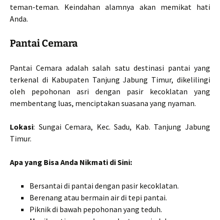
teman-teman. Keindahan alamnya akan memikat hati
Anda.
Pantai Cemara
Pantai Cemara adalah salah satu destinasi pantai yang
terkenal di Kabupaten Tanjung Jabung Timur, dikelilingi
oleh pepohonan asri dengan pasir kecoklatan yang
membentang luas, menciptakan suasana yang nyaman.
Lokasi
: Sungai Cemara, Kec. Sadu, Kab. Tanjung Jabung
Timur.
Apa yang Bisa Anda Nikmati di Sini:
Bersantai di pantai dengan pasir kecoklatan.
Berenang atau bermain air di tepi pantai.
Piknik di bawah pepohonan yang teduh.