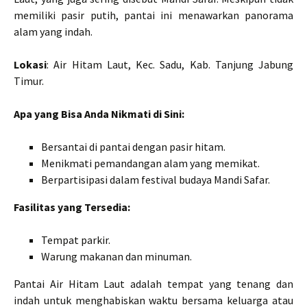
memiliki pasir putih, pantai ini menawarkan panorama
alam yang indah.
Lokasi
: Air Hitam Laut, Kec. Sadu, Kab. Tanjung Jabung
Timur.
Apa yang Bisa Anda Nikmati di Sini:
Bersantai di pantai dengan pasir hitam.
Menikmati pemandangan alam yang memikat.
Berpartisipasi dalam festival budaya Mandi Safar.
Fasilitas yang Tersedia:
Tempat parkir.
Warung makanan dan minuman.
Pantai Air Hitam Laut adalah tempat yang tenang dan
indah untuk menghabiskan waktu bersama keluarga atau