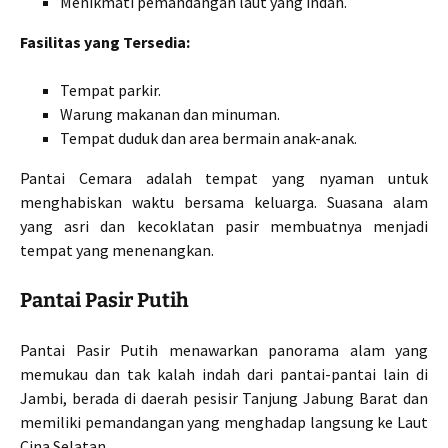
Menikmati pemandangan laut yang indah.
Fasilitas yang Tersedia:
Tempat parkir.
Warung makanan dan minuman.
Tempat duduk dan area bermain anak-anak.
Pantai Cemara adalah tempat yang nyaman untuk
menghabiskan waktu bersama keluarga. Suasana alam
yang asri dan kecoklatan pasir membuatnya menjadi
tempat yang menenangkan.
Pantai Pasir Putih
Pantai Pasir Putih menawarkan panorama alam yang
memukau dan tak kalah indah dari pantai-pantai lain di
Jambi, berada di daerah pesisir Tanjung Jabung Barat dan
memiliki pemandangan yang menghadap langsung ke Laut
Cina Selatan.