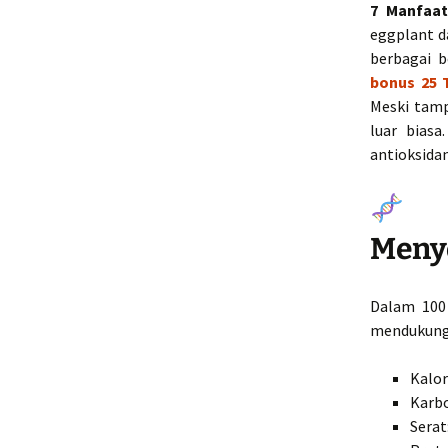
7 Manfaa
eggplant d
berbagai b
bonus 25 
Meski tam
luar biasa
antioksida
K
Meny
Dalam 100
mendukung 
Kalor
Karbo
Serat