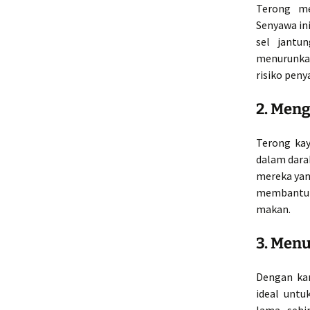
Terong me
Senyawa in
sel jantu
menurunkan
risiko peny
2. Meng
Terong ka
dalam dara
mereka yan
membantu m
makan.
3. Men
Dengan kan
ideal untu