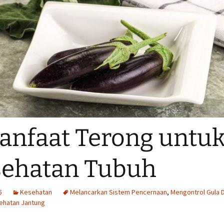
anfaat Terong untu
sehatan Tubuh
5
Kesehatan
Melancarkan Sistem Pencernaan
,
Mengontrol Gula 
ehatan Jantung