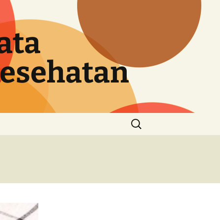
ata
Kesehatan
Cari
untuk: