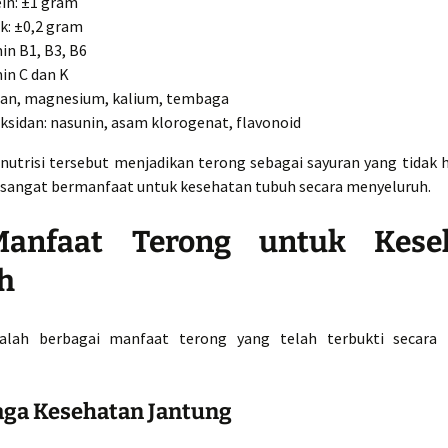
in: ±1 gram
: ±0,2 gram
in B1, B3, B6
in C dan K
an, magnesium, kalium, tembaga
ksidan: nasunin, asam klorogenat, flavonoid
nutrisi tersebut menjadikan terong sebagai sayuran yang tidak h
a sangat bermanfaat untuk kesehatan tubuh secara menyeluruh.
nfaat Terong untuk Kese
h
dalah berbagai manfaat terong yang telah terbukti secara 
aga Kesehatan Jantung