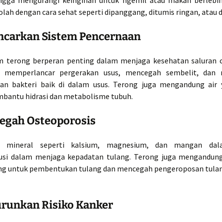
ngga mengurangi keinginan untuk ngemil atau makan berlebi
iolah dengan cara sehat seperti dipanggang, ditumis ringan, atau d
ancarkan Sistem Pencernaan
m terong berperan penting dalam menjaga kesehatan saluran c
memperlancar pergerakan usus, mencegah sembelit, dan
an bakteri baik di dalam usus. Terong juga mengandung air 
mbantu hidrasi dan metabolisme tubuh.
cegah Osteoporosis
n mineral seperti kalsium, magnesium, dan mangan dal
usi dalam menjaga kepadatan tulang. Terong juga mengandun
ng untuk pembentukan tulang dan mencegah pengeroposan tulan
urunkan Risiko Kanker