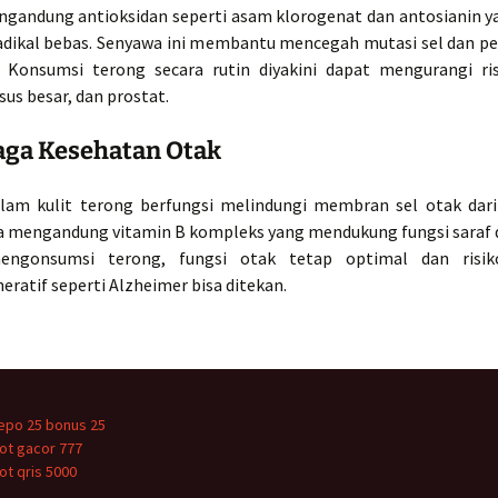
gandung antioksidan seperti asam klorogenat dan antosianin
dikal bebas. Senyawa ini membantu mencegah mutasi sel dan 
. Konsumsi terong secara rutin diyakini dapat mengurangi ri
sus besar, dan prostat.
aga Kesehatan Otak
lam kulit terong berfungsi melindungi membran sel otak dari
a mengandung vitamin B kompleks yang mendukung fungsi saraf d
ngonsumsi terong, fungsi otak tetap optimal dan risik
ratif seperti Alzheimer bisa ditekan.
epo 25 bonus 25
lot gacor 777
lot qris 5000