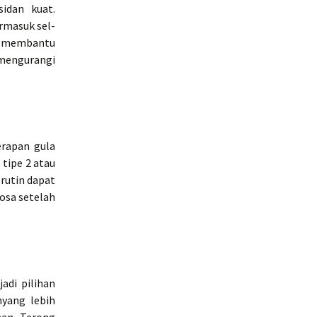
idan kuat.
rmasuk sel-
g membantu
 mengurangi
rapan gula
 tipe 2 atau
rutin dapat
osa setelah
adi pilihan
nyang lebih