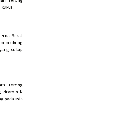
han. Terong
ikukus.
erna. Serat
 mendukung
yang cukup
am terong
g vitamin K
g pada usia