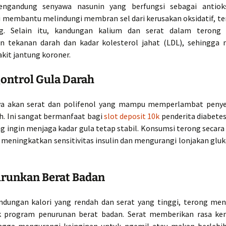
ngandung senyawa nasunin yang berfungsi sebagai antioks
i membantu melindungi membran sel dari kerusakan oksidatif, te
ng. Selain itu, kandungan kalium dan serat dalam teron
 tekanan darah dan kadar kolesterol jahat (LDL), sehingga
akit jantung koroner.
ontrol Gula Darah
ya akan serat dan polifenol yang mampu memperlambat penye
h. Ini sangat bermanfaat bagi
slot deposit 10k
penderita diabetes
g ingin menjaga kadar gula tetap stabil. Konsumsi terong secara 
eningkatkan sensitivitas insulin dan mengurangi lonjakan gluk
urunkan Berat Badan
dungan kalori yang rendah dan serat yang tinggi, terong menj
k program penurunan berat badan. Serat memberikan rasa ke