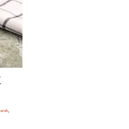
k
Darah
,