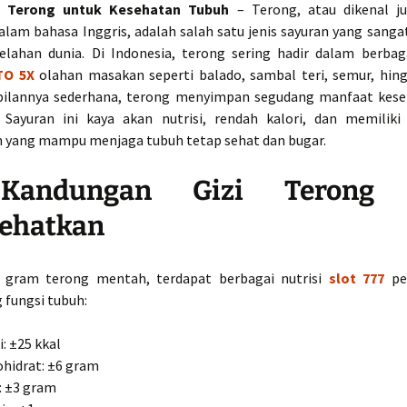
t Terong untuk Kesehatan Tubuh
– Terong, atau dikenal ju
alam bahasa Inggris, adalah salah satu jenis sayuran yang sangat
elahan dunia. Di Indonesia, terong sering hadir dalam berba
TO 5X
olahan masakan seperti balado, sambal teri, semur, hing
pilannya sederhana, terong menyimpan segudang manfaat kese
. Sayuran ini kaya akan nutrisi, rendah kalori, dan memilik
n yang mampu menjaga tubuh tetap sehat dan bugar.
andungan Gizi Terong 
ehatkan
 gram terong mentah, terdapat berbagai nutrisi
slot 777
pe
fungsi tubuh:
i: ±25 kkal
hidrat: ±6 gram
: ±3 gram