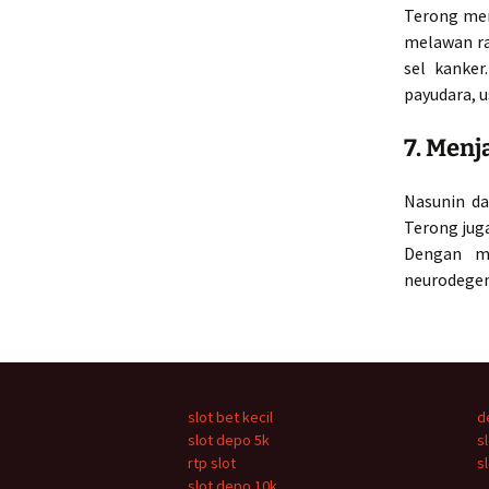
Terong men
melawan ra
sel kanker
payudara, u
7. Menj
Nasunin da
Terong jug
Dengan me
neurodegene
slot bet kecil
d
slot depo 5k
s
rtp slot
s
slot depo 10k