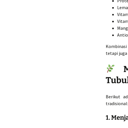
Prote
Lemak
Vitam
Vitam
Mang
Antio
Kombinasi 
tetapi jug
Ma
Tubu
Berikut a
tradisional:
1. Menj