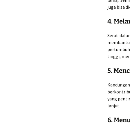
lama, sehi
juga bisa d
4. Mel
Serat dala
membantu 
pertumbuh
tinggi, me
5. Men
Kandunga
berkontrib
yang penti
lanjut.
6. Men