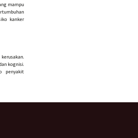
 yang mampu
pertumbuhan
siko kanker
 kerusakan.
an kognisi.
o penyakit