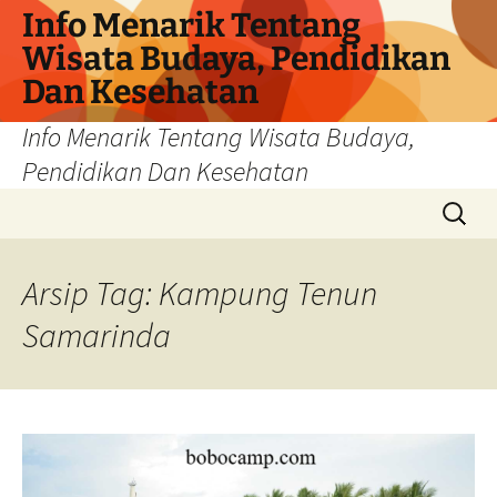
Info Menarik Tentang
Wisata Budaya, Pendidikan
Dan Kesehatan
Info Menarik Tentang Wisata Budaya,
Pendidikan Dan Kesehatan
Langsung
Cari
ke
untuk:
isi
Arsip Tag: Kampung Tenun
Samarinda