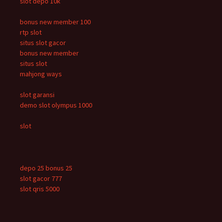
slot depo 10k
bonus new member 100
rtp slot
situs slot gacor
bonus new member
situs slot
mahjong ways
slot garansi
demo slot olympus 1000
slot
depo 25 bonus 25
slot gacor 777
slot qris 5000