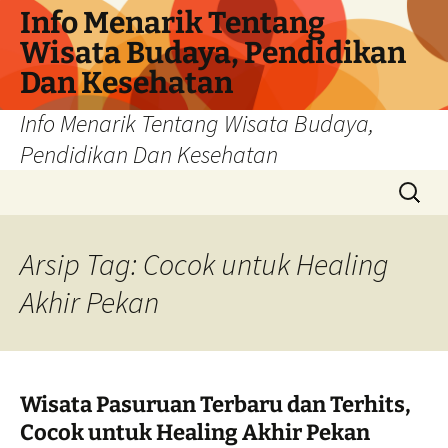
Info Menarik Tentang
Wisata Budaya, Pendidikan
Dan Kesehatan
Info Menarik Tentang Wisata Budaya,
Pendidikan Dan Kesehatan
Langsung
Cari
ke
untuk:
isi
Arsip Tag: Cocok untuk Healing
Akhir Pekan
Wisata Pasuruan Terbaru dan Terhits,
Cocok untuk Healing Akhir Pekan