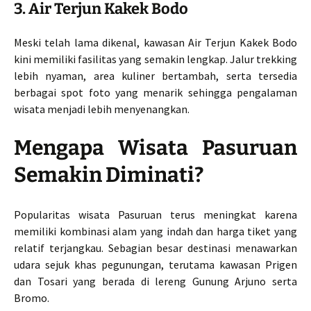
3. Air Terjun Kakek Bodo
Meski telah lama dikenal, kawasan Air Terjun Kakek Bodo
kini memiliki fasilitas yang semakin lengkap. Jalur trekking
lebih nyaman, area kuliner bertambah, serta tersedia
berbagai spot foto yang menarik sehingga pengalaman
wisata menjadi lebih menyenangkan.
Mengapa Wisata Pasuruan
Semakin Diminati?
Popularitas wisata Pasuruan terus meningkat karena
memiliki kombinasi alam yang indah dan harga tiket yang
relatif terjangkau. Sebagian besar destinasi menawarkan
udara sejuk khas pegunungan, terutama kawasan Prigen
dan Tosari yang berada di lereng Gunung Arjuno serta
Bromo.